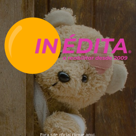
Para site oficial clique
aqui
.