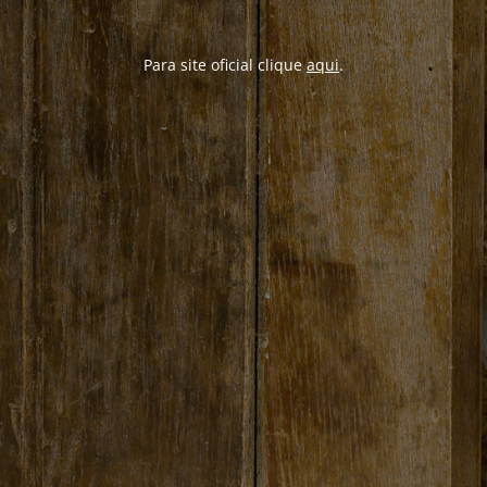
Para site oficial clique
aqui
.