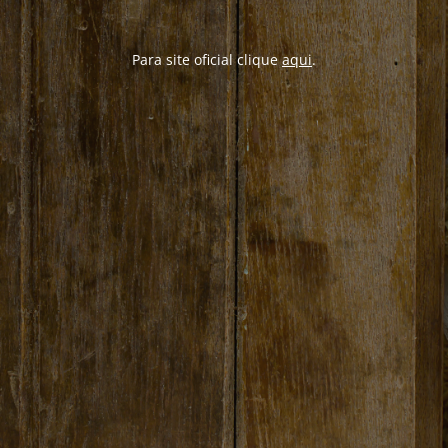
Para site oficial clique
aqui
.