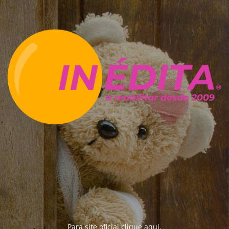
Para site oficial clique
aqui
.