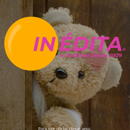
Para site oficial clique
aqui
.