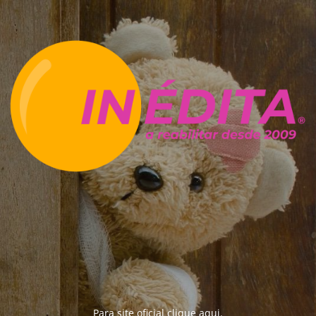
Para site oficial clique
aqui
.