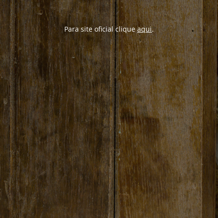
Para site oficial clique
aqui
.