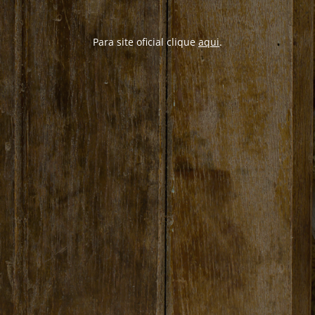
Para site oficial clique
aqui
.