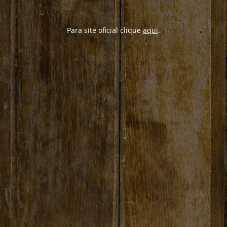
Para site oficial clique
aqui
.