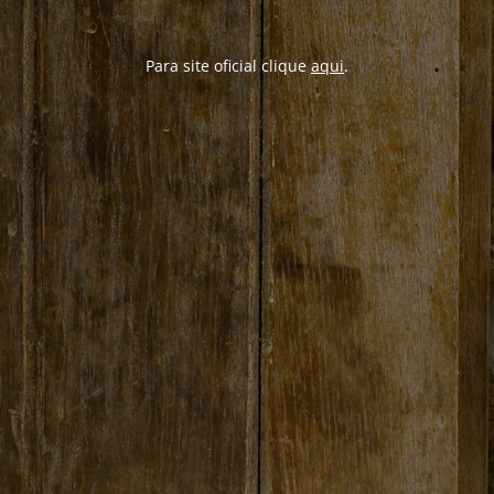
Para site oficial clique
aqui
.