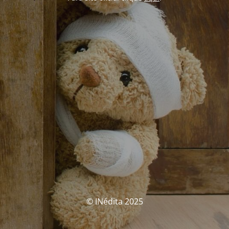
© INédita 2025