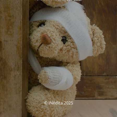
© INédita 2025