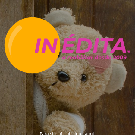
Para site oficial clique
aqui
.