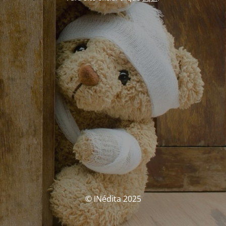
© INédita 2025