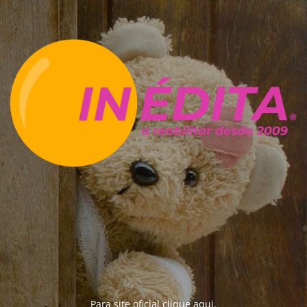
Para site oficial clique
aqui
.