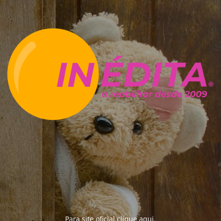
Para site oficial clique
aqui
.