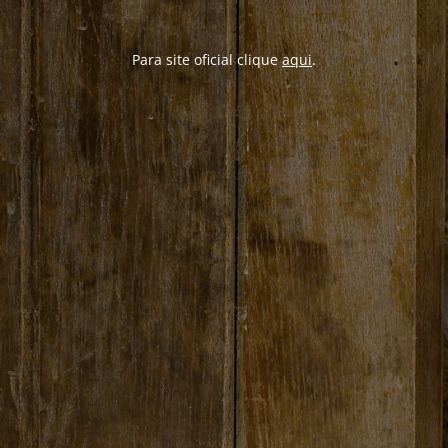
Para site oficial clique
aqui
.