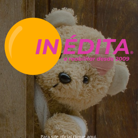
Para site oficial clique
aqui
.