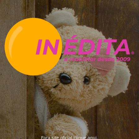
Para site oficial clique
aqui
.