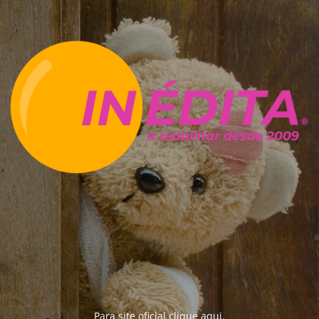
Para site oficial clique
aqui
.