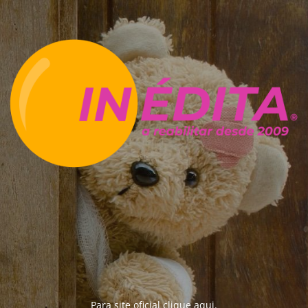
Para site oficial clique
aqui
.