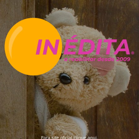
Para site oficial clique
aqui
.