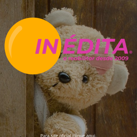
Para site oficial clique
aqui
.