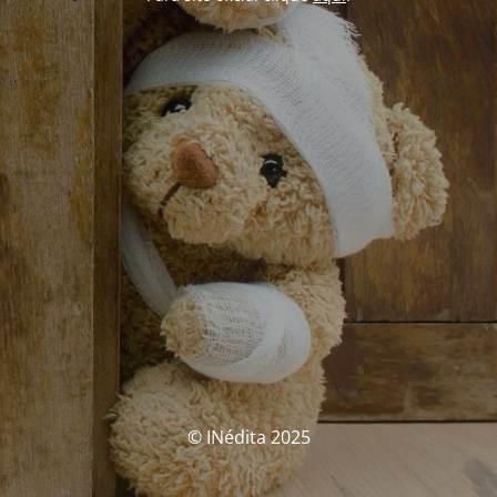
© INédita 2025