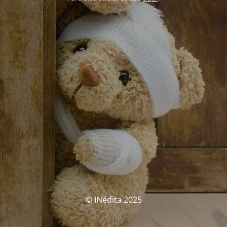
© INédita 2025