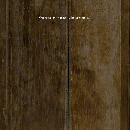
Para site oficial clique
aqui
.