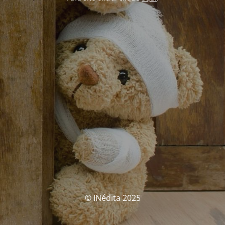
© INédita 2025