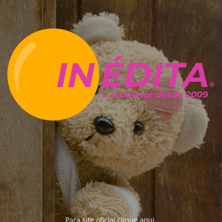
Para site oficial clique
aqui
.