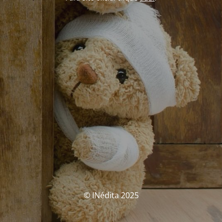
© INédita 2025