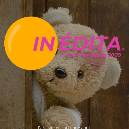
Para site oficial clique
aqui
.