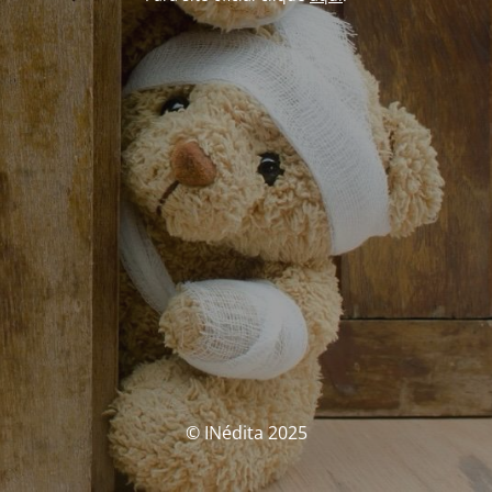
© INédita 2025