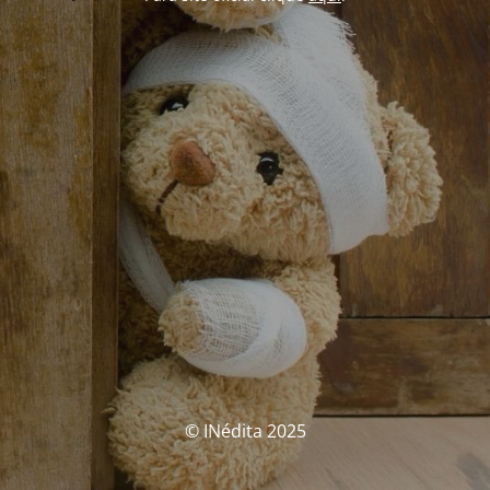
© INédita 2025