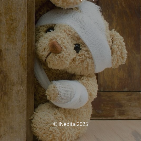
© INédita 2025