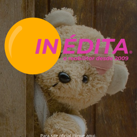
Para site oficial clique
aqui
.