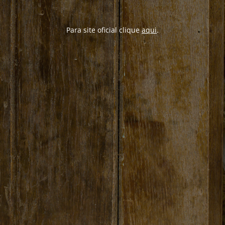
Para site oficial clique
aqui
.