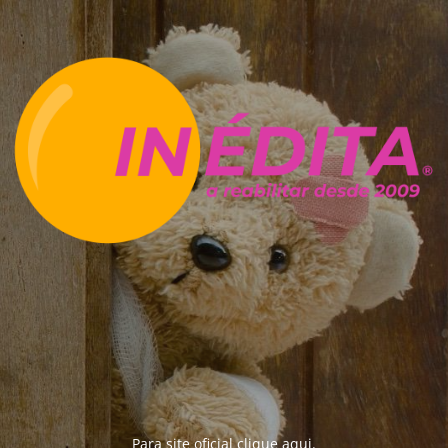
Para site oficial clique
aqui
.