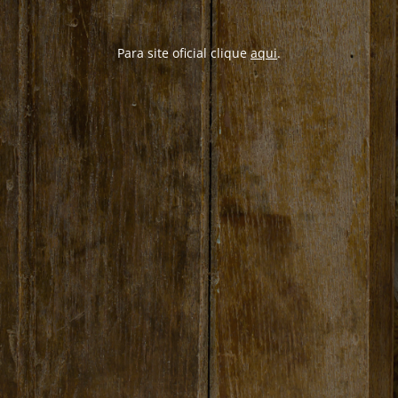
Para site oficial clique
aqui
.