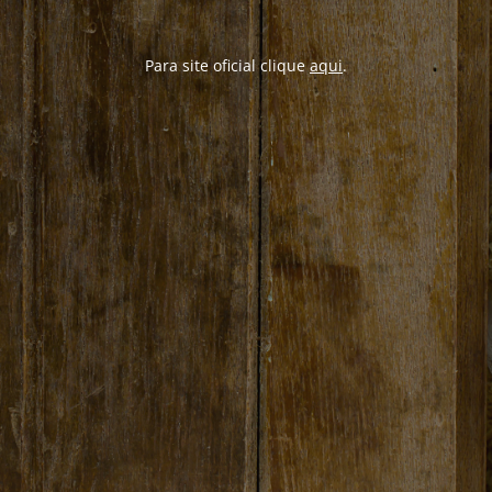
Para site oficial clique
aqui
.