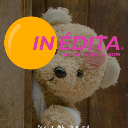
Para site oficial clique
aqui
.