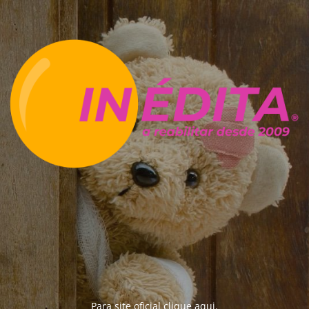
Para site oficial clique
aqui
.