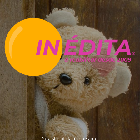
Para site oficial clique
aqui
.