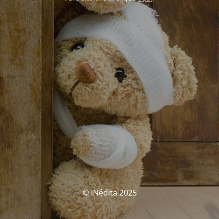
© INédita 2025