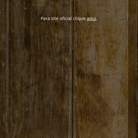
Para site oficial clique
aqui
.