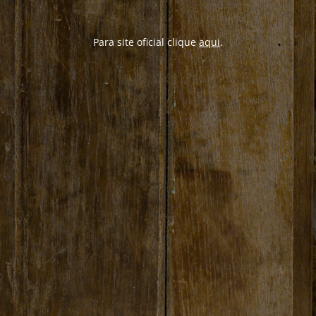
Para site oficial clique
aqui
.